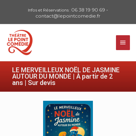
Aller
06 38 19 90 69
-
Infos et Réservations :
au
contact@lepointcomedie.fr
contenu
Menu
princ
LE MERVEILLEUX NOËL DE JASMINE
AUTOUR DU MONDE | À partir de 2
ans | Sur devis